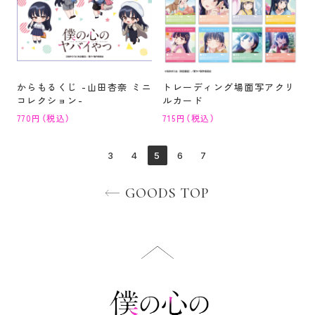
からもるくじ -山田杏奈 ミニ
トレーディング場面写アクリ
コレクション-
ルカード
770円（税込）
715円（税込）
3
4
5
6
7
GOODS TOP