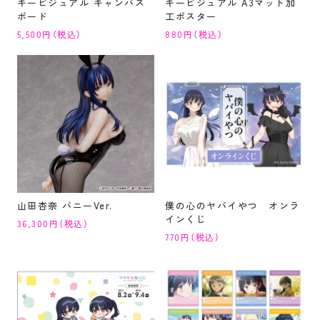
キービジュアル キャンバス
キービジュアル A3マット加
ボード
工ポスター
5,500円（税込）
880円（税込）
山田杏奈 バニーVer.
僕の心のヤバイやつ オンラ
インくじ
36,300円（税込）
770円（税込）