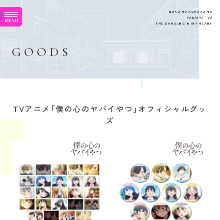
B
O
K
U
N
O
K
O
K
O
R
O
N
O
Y
A
B
A
I
Y
A
T
S
U
M
E
N
U
T
H
E
D
A
N
G
E
R
S
I
N
M
Y
H
E
A
R
T
G
O
O
D
S
TVアニメ「僕の心のヤバイやつ」オフィシャルグッ
ズ