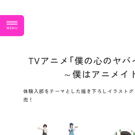
M
E
N
U
TVアニメ「僕の心のヤバ
～僕はアニメイ
体験入部をテーマとした描き下ろしイラストグ
売！