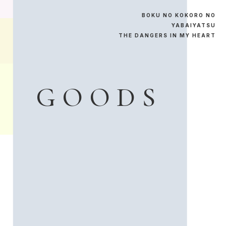
B
O
K
U
N
O
K
O
K
O
R
O
N
O
Y
A
B
A
I
Y
A
T
S
U
T
H
E
D
A
N
G
E
R
S
I
N
M
Y
H
E
A
R
T
G
O
O
D
S