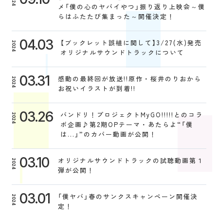
メ「僕の心のヤバイやつ」振り返り上映会～僕
らはふたたび集まった～開催決定！
04.03
【ブックレット誤植に関して】3/27(水)発売
2024
オリジナルサウンドトラックについて
03.31
感動の最終回が放送!!原作・桜井のりおから
2024
お祝いイラストが到着!!
03.26
バンドリ！プロジェクトMyGO!!!!!とのコラ
2024
ボ企画♪第2期OPテーマ・あたらよ“「僕
は...」”のカバー動画が公開！
03.10
オリジナルサウンドトラックの試聴動画第１
2024
弾が公開！
03.01
「僕ヤバ」春のサンクスキャンペーン開催決
2024
定！