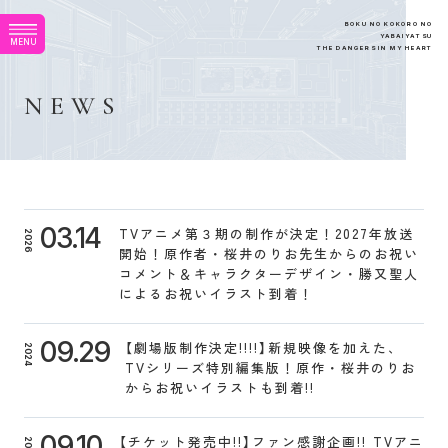
B
O
K
U
N
O
K
O
K
O
R
O
N
O
Y
A
B
A
I
Y
A
T
S
U
M
E
N
U
T
H
E
D
A
N
G
E
R
S
I
N
M
Y
H
E
A
R
T
N
E
W
S
03.14
TVアニメ第３期の制作が決定！2027年放送
2026
開始！原作者・桜井のりお先生からのお祝い
コメント＆キャラクターデザイン・勝又聖人
によるお祝いイラスト到着！
09.29
【劇場版制作決定!!!!】新規映像を加えた、
2024
TVシリーズ特別編集版！原作・桜井のりお
からお祝いイラストも到着!!
09.10
【チケット発売中!!】ファン感謝企画!! TVアニ
2024