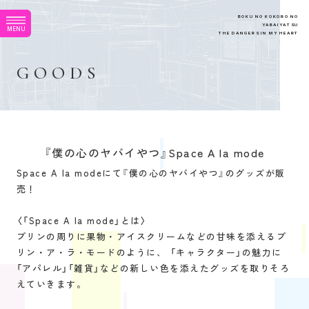
B
O
K
U
N
O
K
O
K
O
R
O
N
O
Y
A
B
A
I
Y
A
T
S
U
M
E
N
U
T
H
E
D
A
N
G
E
R
S
I
N
M
Y
H
E
A
R
T
G
O
O
D
S
『僕の心のヤバイやつ』Space A la mode
Space A la modeにて『僕の心のヤバイやつ』のグッズが販
売！
〈「Space A la mode」とは〉
プリンの周りに果物・アイスクリームなどの甘味を添えるプ
リン・ア・ラ・モードのように、 「キャラクター」の魅力に
「アパレル」「雑貨」などの新しい色を添えたグッズを取りそろ
えていきます。