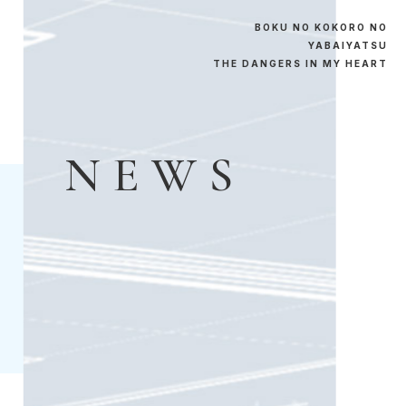
B
O
K
U
N
O
K
O
K
O
R
O
N
O
Y
A
B
A
I
Y
A
T
S
U
T
H
E
D
A
N
G
E
R
S
I
N
M
Y
H
E
A
R
T
N
E
W
S