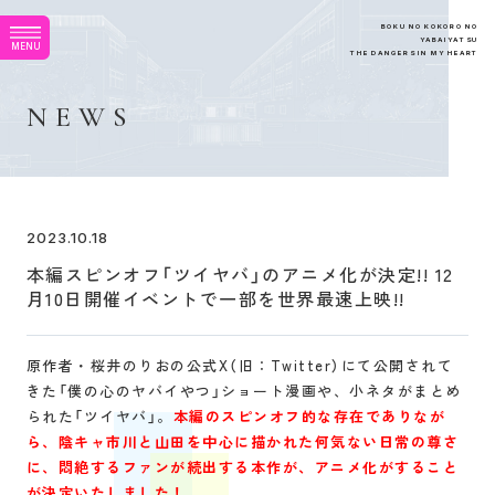
B
O
K
U
N
O
K
O
K
O
R
O
N
O
Y
A
B
A
I
Y
A
T
S
U
M
E
N
U
T
H
E
D
A
N
G
E
R
S
I
N
M
Y
H
E
A
R
T
N
E
W
S
2023.10.18
本編スピンオフ「ツイヤバ」のアニメ化が決定!! 12
月10日開催イベントで一部を世界最速上映!!
原作者・桜井のりおの公式X（旧：Twitter）にて公開されて
きた「僕の心のヤバイやつ」ショート漫画や、小ネタがまとめ
られた「ツイヤバ」。
本編のスピンオフ的な存在でありなが
ら、陰キャ市川と山田を中心に描かれた何気ない日常の尊さ
に、悶絶するファンが続出する本作が、アニメ化がすること
が決定いたしました！