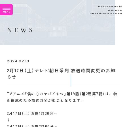
B
O
K
U
N
O
K
O
K
O
R
O
N
O
Y
A
B
A
I
Y
A
T
S
U
M
E
N
U
T
H
E
D
A
N
G
E
R
S
I
N
M
Y
H
E
A
R
T
N
E
W
S
2024.02.13
2月17日（土）テレビ朝日系列 放送時間変更のお知
らせ
TVアニメ「僕の心のヤバイやつ」第19話（第2期第7話）は、特
別編成のため放送時間が変更となります。
2月17日（土）深夜1時30分～
↓
2月17日（土）深夜2時00分～