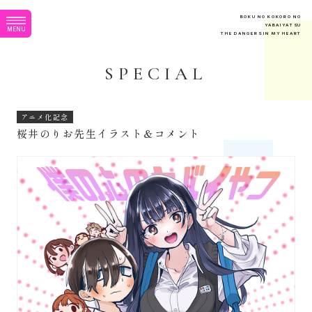
B
O
K
U
N
O
K
O
K
O
R
O
N
O
Y
A
B
A
I
Y
A
T
S
U
M
E
N
U
T
H
E
D
A
N
G
E
R
S
I
N
M
Y
H
E
A
R
T
S
P
E
C
I
A
L
アニメ化記念
桜井のりお先生イラスト＆コメント