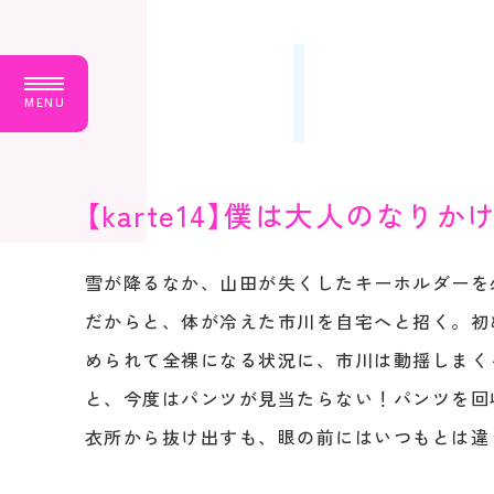
M
E
N
U
【karte14】僕は大人のなりか
雪が降るなか、山田が失くしたキーホルダーを
だからと、体が冷えた市川を自宅へと招く。初
められて全裸になる状況に、市川は動揺しまく
と、今度はパンツが見当たらない！パンツを回
衣所から抜け出すも、眼の前にはいつもとは違