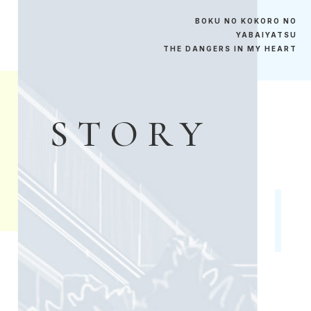
B
O
K
U
N
O
K
O
K
O
R
O
N
O
Y
A
B
A
I
Y
A
T
S
U
T
H
E
D
A
N
G
E
R
S
I
N
M
Y
H
E
A
R
T
S
T
O
R
Y