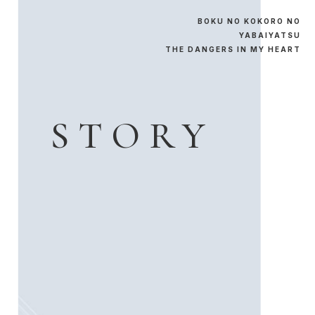
B
O
K
U
N
O
K
O
K
O
R
O
N
O
Y
A
B
A
I
Y
A
T
S
U
T
H
E
D
A
N
G
E
R
S
I
N
M
Y
H
E
A
R
T
S
T
O
R
Y