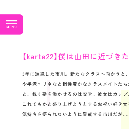
M
E
N
U
【karte22】僕は山田に近づき
3年に進級した市川。新たなクラスへ向かうと
や半沢ユリネなど個性豊かなクラスメイトたち
と、鋭く勘を働かせるのは安堂。彼女はカップ
これでもかと盛り上げようとするお祝い好き女
気持ちを悟られないように警戒する市川だが…